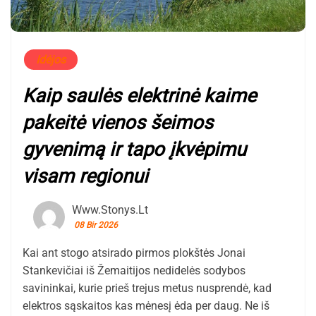
Idėjos
Kaip saulės elektrinė kaime
pakeitė vienos šeimos
gyvenimą ir tapo įkvėpimu
visam regionui
Www.stonys.lt
08 Bir 2026
Kai ant stogo atsirado pirmos plokštės Jonai
Stankevičiai iš Žemaitijos nedidelės sodybos
savininkai, kurie prieš trejus metus nusprendė, kad
elektros sąskaitos kas mėnesį ėda per daug. Ne iš