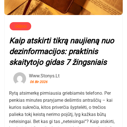
Idėjos
Kaip atskirti tikrą naujieną nuo
dezinformacijos: praktinis
skaitytojo gidas 7 žingsniais
Www.stonys.lt
06 Bir 2026
Rytą atsimerkę pirmiausia griebiamės telefono. Per
penkias minutes praryjame dešimtis antraščių – kai
kurios sukrečia, kitos priverčia šyptelėti, o trečios
palieka tokį keistą nerimo pojūtį, lyg kažkas būtų
neteisingai. Bet kas gi tas „neteisingai“? Kaip atskirti,