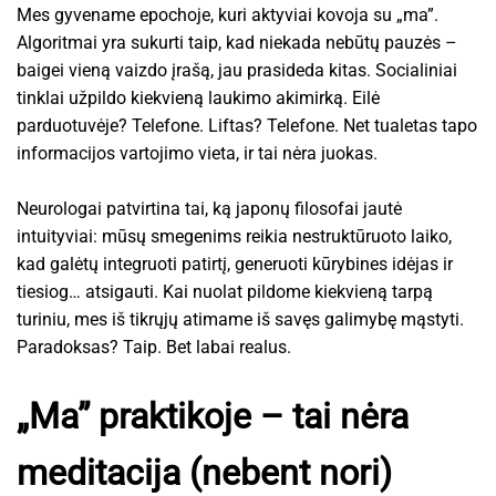
Mes gyvename epochoje, kuri aktyviai kovoja su „ma”.
Algoritmai yra sukurti taip, kad niekada nebūtų pauzės –
baigei vieną vaizdo įrašą, jau prasideda kitas. Socialiniai
tinklai užpildo kiekvieną laukimo akimirką. Eilė
parduotuvėje? Telefone. Liftas? Telefone. Net tualetas tapo
informacijos vartojimo vieta, ir tai nėra juokas.
Neurologai patvirtina tai, ką japonų filosofai jautė
intuityviai: mūsų smegenims reikia nestruktūruoto laiko,
kad galėtų integruoti patirtį, generuoti kūrybines idėjas ir
tiesiog… atsigauti. Kai nuolat pildome kiekvieną tarpą
turiniu, mes iš tikrųjų atimame iš savęs galimybę mąstyti.
Paradoksas? Taip. Bet labai realus.
„Ma” praktikoje – tai nėra
meditacija (nebent nori)