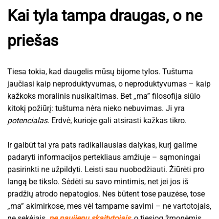
Kai tyla tampa draugas, o ne
priešas
Tiesa tokia, kad daugelis mūsų bijome tylos. Tuštuma
jaučiasi kaip neproduktyvumas, o neproduktyvumas – kaip
kažkoks moralinis nusikaltimas. Bet „ma” filosofija siūlo
kitokį požiūrį: tuštuma nėra nieko nebuvimas. Ji yra
potencialas
. Erdvė, kurioje gali atsirasti kažkas tikro.
Ir galbūt tai yra pats radikaliausias dalykas, kurį galime
padaryti informacijos pertekliaus amžiuje – sąmoningai
pasirinkti ne užpildyti. Leisti sau nuobodžiauti. Žiūrėti pro
langą be tikslo. Sėdėti su savo mintimis, net jei jos iš
pradžių atrodo nepatogios. Nes būtent tose pauzėse, tose
„ma” akimirkose, mes vėl tampame savimi – ne vartotojais,
ne sekėjais,
ne naujienų skaitytojais
, o tiesiog žmonėmis,