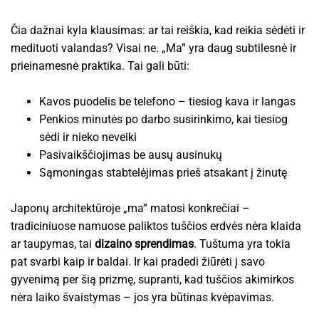
Čia dažnai kyla klausimas: ar tai reiškia, kad reikia sėdėti ir
medituoti valandas? Visai ne. „Ma” yra daug subtilesnė ir
prieinamesnė praktika. Tai gali būti:
Kavos puodelis be telefono – tiesiog kava ir langas
Penkios minutės po darbo susirinkimo, kai tiesiog
sėdi ir nieko neveiki
Pasivaikščiojimas be ausų ausinukų
Sąmoningas stabtelėjimas prieš atsakant į žinutę
Japonų architektūroje „ma” matosi konkrečiai –
tradiciniuose namuose paliktos tuščios erdvės nėra klaida
ar taupymas, tai
dizaino sprendimas
. Tuštuma yra tokia
pat svarbi kaip ir baldai. Ir kai pradedi žiūrėti į savo
gyvenimą per šią prizmę, supranti, kad tuščios akimirkos
nėra laiko švaistymas – jos yra būtinas kvėpavimas.