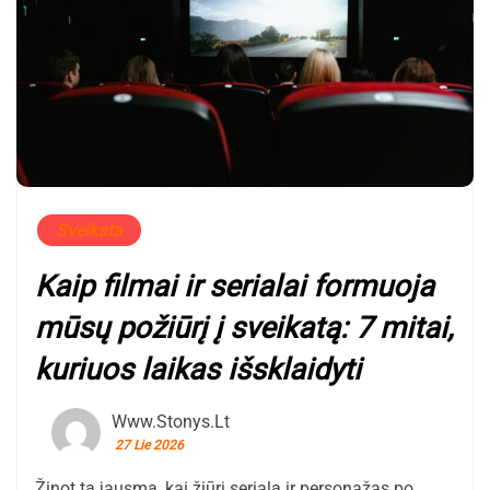
Sveikata
Kaip filmai ir serialai formuoja
mūsų požiūrį į sveikatą: 7 mitai,
kuriuos laikas išsklaidyti
Www.stonys.lt
27 Lie 2026
Žinot tą jausmą, kai žiūri serialą ir personažas po