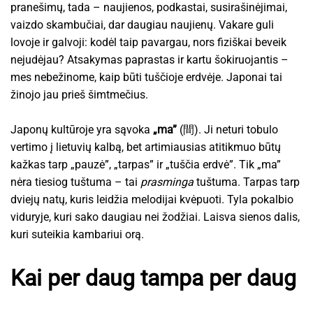
pranešimų, tada – naujienos, podkastai, susirašinėjimai,
vaizdo skambučiai, dar daugiau naujienų. Vakare guli
lovoje ir galvoji: kodėl taip pavargau, nors fiziškai beveik
nejudėjau? Atsakymas paprastas ir kartu šokiruojantis –
mes nebežinome, kaip būti tuščioje erdvėje. Japonai tai
žinojo jau prieš šimtmečius.
Japonų kultūroje yra sąvoka
„ma”
(間). Ji neturi tobulo
vertimo į lietuvių kalbą, bet artimiausias atitikmuo būtų
kažkas tarp „pauzė”, „tarpas” ir „tuščia erdvė”. Tik „ma”
nėra tiesiog tuštuma – tai
prasminga
tuštuma. Tarpas tarp
dviejų natų, kuris leidžia melodijai kvėpuoti. Tyla pokalbio
viduryje, kuri sako daugiau nei žodžiai. Laisva sienos dalis,
kuri suteikia kambariui orą.
Kai per daug tampa per daug