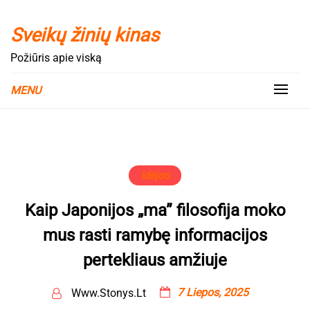
Skip
to
Sveikų žinių kinas
content
Požiūris apie viską
MENU
Idėjos
Kaip Japonijos „ma” filosofija moko
mus rasti ramybę informacijos
pertekliaus amžiuje
7 Liepos, 2025
Www.stonys.lt