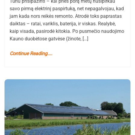
Turiu prisipažinti – kai prieš porą metų nusipirkau
savo pirmą elektrinį paspirtuką, net nepagalvojau, kad
jam kada nors reikės remonto. Atrodė toks paprastas
daiktas – ratai, variklis, baterija, ir viskas. Realybė,
kaip visada, pasirodė kitokia. Po pusmečio naudojimo
Kauno duobėtose gatvėse (žinote, […]
Continue Reading....