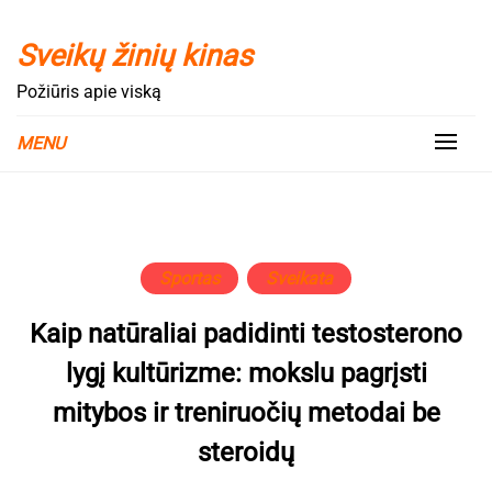
Skip
to
Sveikų žinių kinas
content
Požiūris apie viską
MENU
Sportas
Sveikata
Kaip natūraliai padidinti testosterono
lygį kultūrizme: mokslu pagrįsti
mitybos ir treniruočių metodai be
steroidų