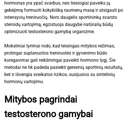
hormonas yra ypač svarbus, nes tiesiogiai paveiks jų
gebėjimą formuoti kokybišką raumenų masę ir atsigauti po
intensyvių treniruočių. Nors daugelis sportininkų svarsto
steroidų vartojimą, egzistuoja daugybė natūralių būdų
optimizuoti testosterono gamybą organizme.
Moksliniai tyrimai rodo, kad teisingas mitybos režimas,
protingai suplanuotos treniruotės ir gyvenimo būdo
koregavimai gali reikšmingai paveikti hormono lygį. Šie
metodai ne tik padeda pasiekti geresnių sportinių rezultatų,
bet ir išvengia sveikatos rizikos, susijusios su sintetinių
hormonų vartojimu.
Mitybos pagrindai
testosterono gamybai