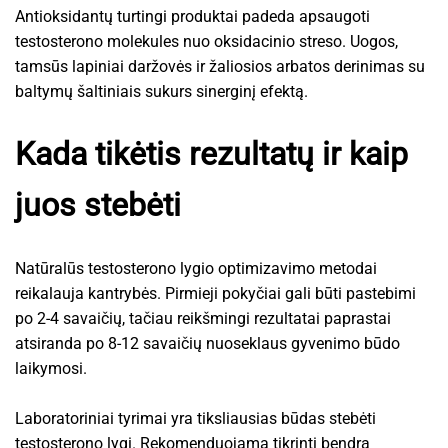
Antioksidantų turtingi produktai padeda apsaugoti
testosterono molekules nuo oksidacinio streso. Uogos,
tamsūs lapiniai daržovės ir žaliosios arbatos derinimas su
baltymų šaltiniais sukurs sinerginį efektą.
Kada tikėtis rezultatų ir kaip
juos stebėti
Natūralūs testosterono lygio optimizavimo metodai
reikalauja kantrybės. Pirmieji pokyčiai gali būti pastebimi
po 2-4 savaičių, tačiau reikšmingi rezultatai paprastai
atsiranda po 8-12 savaičių nuoseklaus gyvenimo būdo
laikymosi.
Laboratoriniai tyrimai yra tiksliausias būdas stebėti
testosterono lygį. Rekomenduojama tikrinti bendrą