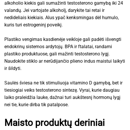
alkoholio kiekis gali sumažinti testosterono gamybą iki 24
valandų. Jei vartojate alkoholį, darykite tai retai ir
nedideliais kiekiais. Alus ypač kenksmingas dėl humulo,
kuris turi estrogeninį poveikį.
Plastiko vengimas kasdienėje veikloje gali padėti išvengti
endokrinų sistemos ardytojų. BPA ir ftalatai, randami
plastiko produktuose, gali mažinti testosterono lygį.
Naudokite stiklo ar nerūdijančio plieno indus maistui laikyti
ir šildyti.
Saulės šviesa ne tik stimuliuoja vitamino D gamybą, bet ir
tiesiogiai veiks testosterono sintezę. Vyrai, kurie daugiau
laiko praleidžia lauke, dažnai turi aukštesnį hormonų lygį
nei tie, kurie dirba tik patalpose.
Maisto produktų deriniai