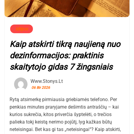
Idėjos
Kaip atskirti tikrą naujieną nuo
dezinformacijos: praktinis
skaitytojo gidas 7 žingsniais
Www.stonys.lt
06 Bir 2026
Rytą atsimerkę pirmiausia griebiamės telefono. Per
penkias minutes praryjame dešimtis antraščių – kai
kurios sukrečia, kitos priverčia šyptelėti, o trečios
palieka tokį keistą nerimo pojūtį, lyg kažkas būtų
neteisingai. Bet kas gi tas „neteisingai“? Kaip atskirti,