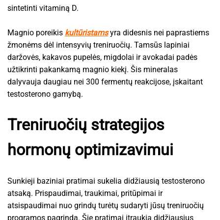
sintetinti vitaminą D.
Magnio poreikis
kultūristams
yra didesnis nei paprastiems
žmonėms dėl intensyvių treniruočių. Tamsūs lapiniai
daržovės, kakavos pupelės, migdolai ir avokadai padės
užtikrinti pakankamą magnio kiekį. Šis mineralas
dalyvauja daugiau nei 300 fermentų reakcijose, įskaitant
testosterono gamybą.
Treniruočių strategijos
hormonų optimizavimui
Sunkieji baziniai pratimai sukelia didžiausią testosterono
atsaką. Prispaudimai, traukimai, pritūpimai ir
atsispaudimai nuo grindų turėtų sudaryti jūsų treniruočių
programos pagrindą. Šie pratimai įtraukia didžiausius