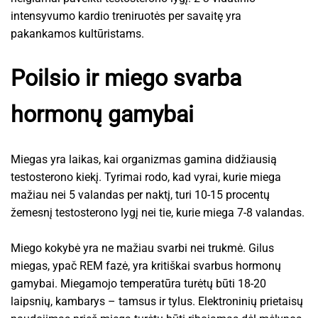
intensyvumo kardio treniruotės per savaitę yra
pakankamos kultūristams.
Poilsio ir miego svarba
hormonų gamybai
Miegas yra laikas, kai organizmas gamina didžiausią
testosterono kiekį. Tyrimai rodo, kad vyrai, kurie miega
mažiau nei 5 valandas per naktį, turi 10-15 procentų
žemesnį testosterono lygį nei tie, kurie miega 7-8 valandas.
Miego kokybė yra ne mažiau svarbi nei trukmė. Gilus
miegas, ypač REM fazė, yra kritiškai svarbus hormonų
gamybai. Miegamojo temperatūra turėtų būti 18-20
laipsnių, kambarys – tamsus ir tylus. Elektroninių prietaisų