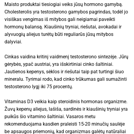
Maisto produktai tiesiogiai veiks jūsų hormono gamybą.
Cholesterolis yra testosterono gamybos pagrindas, todėl jo
visiškas vengimas iš mitybos gali neigiamai paveikti
hormonų balansą. Kiaušinių tryniai, riešutai, avokadai ir
alyvuogių aliejus turėtų būti reguliarūs jūsų mitybos
dalyviai.
Cinkas vaidina kritinį vaidmenį testosterono sintezėje. Jūrų
gėrybės, ypač austriai, yra išskirtiniai cinko šaltiniai.
Jautienos kepenys, sėklos ir riešutai taip pat turtingi šiuo
mineralu. Tyrimai rodo, kad cinko trūkumas gali sumažinti
testosterono lygį iki 75 procentų.
Vitaminas D3 veikia kaip steroidinis hormonas organizme.
Žuvų kepenų aliejus, lašiša, sardinės ir kiaušinių tryniai yra
puikūs šio vitamino šaltiniai. Vasaros metu
rekomenduojama kasdien praleisti 15-20 minučių saulėje
be apsaugos priemonių, kad organizmas galėtų natūraliai