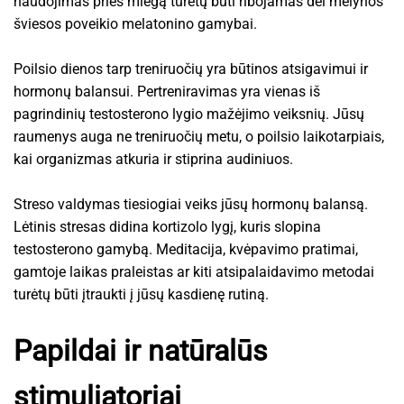
naudojimas prieš miegą turėtų būti ribojamas dėl mėlynos
šviesos poveikio melatonino gamybai.
Poilsio dienos tarp treniruočių yra būtinos atsigavimui ir
hormonų balansui. Pertreniravimas yra vienas iš
pagrindinių testosterono lygio mažėjimo veiksnių. Jūsų
raumenys auga ne treniruočių metu, o poilsio laikotarpiais,
kai organizmas atkuria ir stiprina audiniuos.
Streso valdymas tiesiogiai veiks jūsų hormonų balansą.
Lėtinis stresas didina kortizolo lygį, kuris slopina
testosterono gamybą. Meditacija, kvėpavimo pratimai,
gamtoje laikas praleistas ar kiti atsipalaidavimo metodai
turėtų būti įtraukti į jūsų kasdienę rutiną.
Papildai ir natūralūs
stimuliatoriai