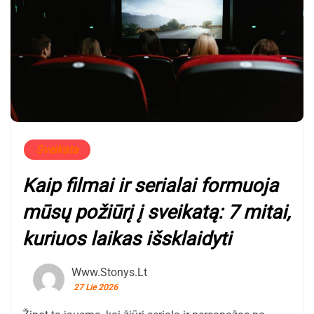
Sveikata
Kaip filmai ir serialai formuoja
mūsų požiūrį į sveikatą: 7 mitai,
kuriuos laikas išsklaidyti
Www.stonys.lt
27 Lie 2026