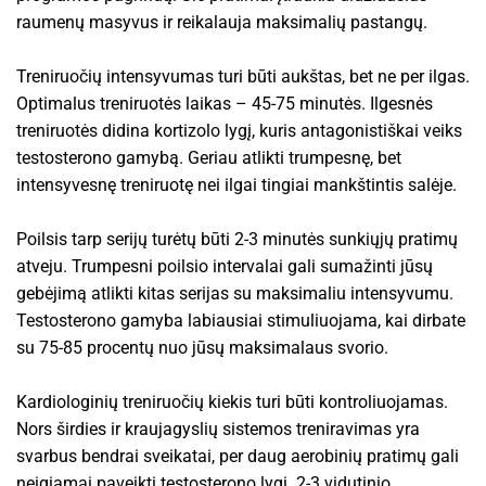
raumenų masyvus ir reikalauja maksimalių pastangų.
Treniruočių intensyvumas turi būti aukštas, bet ne per ilgas.
Optimalus treniruotės laikas – 45-75 minutės. Ilgesnės
treniruotės didina kortizolo lygį, kuris antagonistiškai veiks
testosterono gamybą. Geriau atlikti trumpesnę, bet
intensyvesnę treniruotę nei ilgai tingiai mankštintis salėje.
Poilsis tarp serijų turėtų būti 2-3 minutės sunkiųjų pratimų
atveju. Trumpesni poilsio intervalai gali sumažinti jūsų
gebėjimą atlikti kitas serijas su maksimaliu intensyvumu.
Testosterono gamyba labiausiai stimuliuojama, kai dirbate
su 75-85 procentų nuo jūsų maksimalaus svorio.
Kardiologinių treniruočių kiekis turi būti kontroliuojamas.
Nors širdies ir kraujagyslių sistemos treniravimas yra
svarbus bendrai sveikatai, per daug aerobinių pratimų gali
neigiamai paveikti testosterono lygį. 2-3 vidutinio