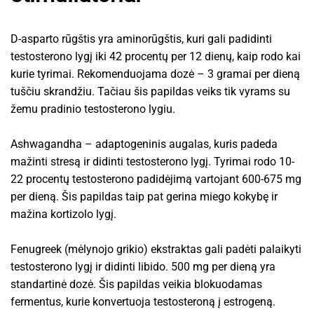
D-asparto rūgštis yra aminorūgštis, kuri gali padidinti
testosterono lygį iki 42 procentų per 12 dienų, kaip rodo kai
kurie tyrimai. Rekomenduojama dozė – 3 gramai per dieną
tuščiu skrandžiu. Tačiau šis papildas veiks tik vyrams su
žemu pradinio testosterono lygiu.
Ashwagandha – adaptogeninis augalas, kuris padeda
mažinti stresą ir didinti testosterono lygį. Tyrimai rodo 10-
22 procentų testosterono padidėjimą vartojant 600-675 mg
per dieną. Šis papildas taip pat gerina miego kokybę ir
mažina kortizolo lygį.
Fenugreek (mėlynojo grikio) ekstraktas gali padėti palaikyti
testosterono lygį ir didinti libido. 500 mg per dieną yra
standartinė dozė. Šis papildas veikia blokuodamas
fermentus, kurie konvertuoja testosteroną į estrogeną.