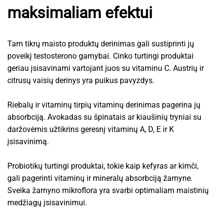
maksimaliam efektui
Tam tikrų maisto produktų derinimas gali sustiprinti jų
poveikį testosterono gamybai. Cinko turtingi produktai
geriau įsisavinami vartojant juos su vitaminu C. Austrių ir
citrusų vaisių derinys yra puikus pavyzdys.
Riebalų ir vitaminų tirpių vitaminų derinimas pagerina jų
absorbciją. Avokadas su špinatais ar kiaušinių tryniai su
daržovėmis užtikrins geresnį vitaminų A, D, E ir K
įsisavinimą.
Probiotikų turtingi produktai, tokie kaip kefyras ar kimči,
gali pagerinti vitaminų ir mineralų absorbciją žarnyne.
Sveika žarnyno mikroflora yra svarbi optimaliam maistinių
medžiagų įsisavinimui.