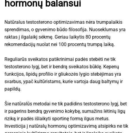
hormonų balansui
Natūralus testosterono optimizavimas nėra trumpalaikis
sprendimas, o gyvenimo būdo filosofija. Nuoseklumas yra
raktas į ilgalaikį sėkmę. Geriau laikytis 80 procentų
rekomendacijų nuolat nei 100 procentų trumpą laiką.
Reguliarūs sveikatos patikrinimai padės stebėti ne tik
testosterono lygį, bet ir bendrą sveikatos būklę. Kepenų
funkcijos, lipidų profilio ir gliukozės lygio stebėjimas yra
svarbus, ypač kultūristams, kurie vartoja daug baltymų ir
papildų.
Šie natūralūs metodai ne tik padidins testosterono lygį, bet
ir pagerins bendrą gyvenimo kokybę, sumažins lėtinių ligų
riziką ir padės išlaikyti sportinę formą ilgus metus.
Investicija į natūralų hormonų optimizavimą atsipirks ne tik