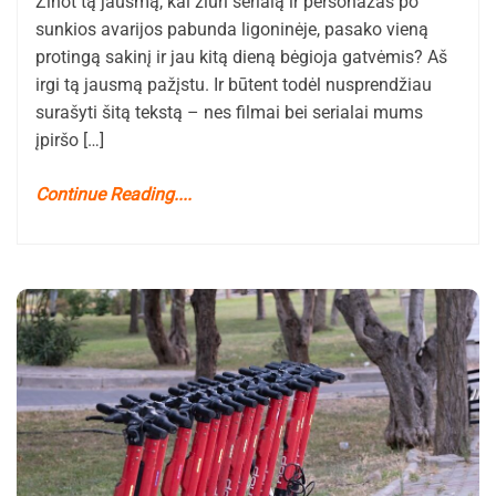
Žinot tą jausmą, kai žiūri serialą ir personažas po
sunkios avarijos pabunda ligoninėje, pasako vieną
protingą sakinį ir jau kitą dieną bėgioja gatvėmis? Aš
irgi tą jausmą pažįstu. Ir būtent todėl nusprendžiau
surašyti šitą tekstą – nes filmai bei serialai mums
įpiršo […]
Continue Reading....