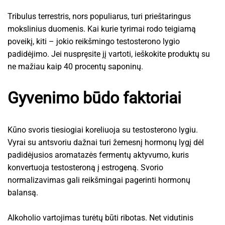
Tribulus terrestris, nors populiarus, turi prieštaringus
mokslinius duomenis. Kai kurie tyrimai rodo teigiamą
poveikį, kiti – jokio reikšmingo testosterono lygio
padidėjimo. Jei nuspręsite jį vartoti, ieškokite produktų su
ne mažiau kaip 40 procentų saponinų.
Gyvenimo būdo faktoriai
Kūno svoris tiesiogiai koreliuoja su testosterono lygiu.
Vyrai su antsvoriu dažnai turi žemesnį hormonų lygį dėl
padidėjusios aromatazės fermentų aktyvumo, kuris
konvertuoja testosteroną į estrogeną. Svorio
normalizavimas gali reikšmingai pagerinti hormonų
balansą.
Alkoholio vartojimas turėtų būti ribotas. Net vidutinis