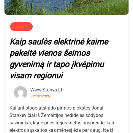
Idėjos
Kaip saulės elektrinė kaime
pakeitė vienos šeimos
gyvenimą ir tapo įkvėpimu
visam regionui
Www.stonys.lt
08 Bir 2026
Kai ant stogo atsirado pirmos plokštės Jonai
Stankevičiai iš Žemaitijos nedidelės sodybos
savininkai, kurie prieš trejus metus nusprendė, kad
elektros sąskaitos kas mėnesį ėda per daug. Ne iš