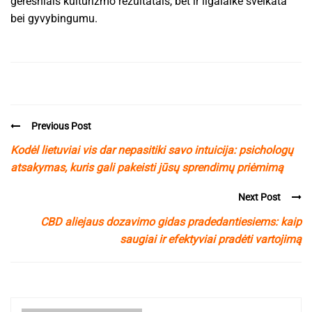
geresniais kultūrizmo rezultatais, bet ir ilgalaike sveikata
bei gyvybingumu.
Previous Post
Kodėl lietuviai vis dar nepasitiki savo intuicija: psichologų
atsakymas, kuris gali pakeisti jūsų sprendimų priėmimą
Next Post
CBD aliejaus dozavimo gidas pradedantiesiems: kaip
saugiai ir efektyviai pradėti vartojimą