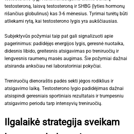
testosteroną, laisvą testosteroną ir SHBG (lyties hormonų
rišančius globulinus) kas 3-6 mėnesius. Tyrimai turėtų būti
atliekami rytą, kai testosterono lygis yra aukščiausias.
Subjektyvūs požymiai taip pat gali signalizuoti apie
pagerinimus: padidėjęs energijos lygis, geresnė nuotaika,
didesnis libido, greitesnis atsigavimas po treniruočių ir
lengvesnis raumenų masės augimas. Šie požymiai dažnai
atsiranda anksčiau nei laboratoriniai pokyčiai.
Treniruočių dienoraštis padės sekti jėgos rodiklius ir
atsigavimo laiką. Testosterono lygio padidėjimas dažnai
atsispindi geresniais sportiniais rezultatais ir trumpesniu
atsigavimo periodu tarp intensyvių treniruočių.
Ilgalaikė strategija sveikam