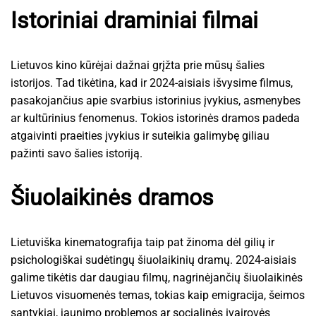
Istoriniai draminiai filmai
Lietuvos kino kūrėjai dažnai grįžta prie mūsų šalies
istorijos. Tad tikėtina, kad ir 2024-aisiais išvysime filmus,
pasakojančius apie svarbius istorinius įvykius, asmenybes
ar kultūrinius fenomenus. Tokios istorinės dramos padeda
atgaivinti praeities įvykius ir suteikia galimybę giliau
pažinti savo šalies istoriją.
Šiuolaikinės dramos
Lietuviška kinematografija taip pat žinoma dėl gilių ir
psichologiškai sudėtingų šiuolaikinių dramų. 2024-aisiais
galime tikėtis dar daugiau filmų, nagrinėjančių šiuolaikinės
Lietuvos visuomenės temas, tokias kaip emigracija, šeimos
santykiai, jaunimo problemos ar socialinės įvairovės