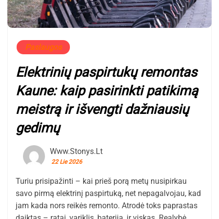
Paslaugos
Elektrinių paspirtukų remontas
Kaune: kaip pasirinkti patikimą
meistrą ir išvengti dažniausių
gedimų
Www.stonys.lt
22 Lie 2026
Turiu prisipažinti – kai prieš porą metų nusipirkau
savo pirmą elektrinį paspirtuką, net nepagalvojau, kad
jam kada nors reikės remonto. Atrodė toks paprastas
daiktas – ratai, variklis, baterija, ir viskas. Realybė,