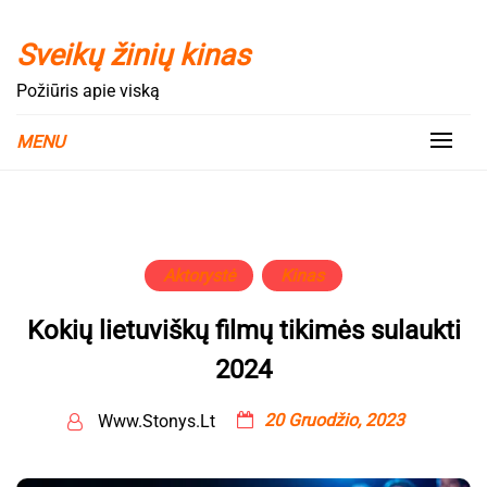
Skip
to
Sveikų žinių kinas
content
Požiūris apie viską
MENU
Aktorystė
Kinas
Kokių lietuviškų filmų tikimės sulaukti
2024
20 Gruodžio, 2023
Www.stonys.lt