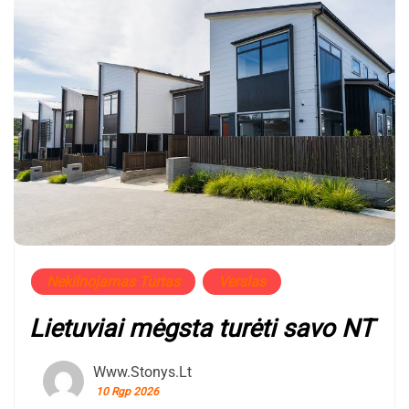
Nekilnojamas Turtas
Verslas
Lietuviai mėgsta turėti savo NT
Www.stonys.lt
10 Rgp 2026