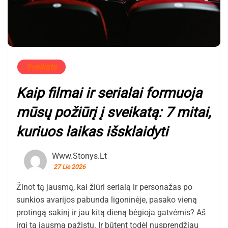
Sveikata
Kaip filmai ir serialai formuoja
mūsų požiūrį į sveikatą: 7 mitai,
kuriuos laikas išsklaidyti
Www.stonys.lt
27 Lie 2026
Žinot tą jausmą, kai žiūri serialą ir personažas po
sunkios avarijos pabunda ligoninėje, pasako vieną
protingą sakinį ir jau kitą dieną bėgioja gatvėmis? Aš
irgi tą jausmą pažįstu. Ir būtent todėl nusprendžiau