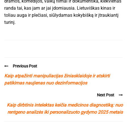
dramos, komedijos, vaikų filmai ir dokumentika, kiekvienas
randa tai, kas jam ar jai įdomiausia. Lietuviškas kinas ir
toliau auga ir plečiasi, siūlydamas kokybišką ir įtraukiantį
turinį.
Previous Post
Kaip atpažinti manipuliacijas žiniasklaidoje ir atskirti
patikimas naujienas nuo dezinformacijos
Next Post
Kaip dirbtinis intelektas keičia medicinos diagnostiką: nuo
rentgeno analizės iki personalizuoto gydymo 2025 metais