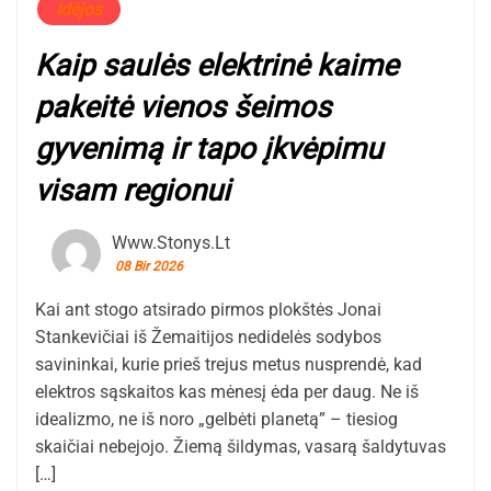
Idėjos
Kaip saulės elektrinė kaime
pakeitė vienos šeimos
gyvenimą ir tapo įkvėpimu
visam regionui
Www.stonys.lt
08 Bir 2026
Kai ant stogo atsirado pirmos plokštės Jonai
Stankevičiai iš Žemaitijos nedidelės sodybos
savininkai, kurie prieš trejus metus nusprendė, kad
elektros sąskaitos kas mėnesį ėda per daug. Ne iš
idealizmo, ne iš noro „gelbėti planetą” – tiesiog
skaičiai nebejojo. Žiemą šildymas, vasarą šaldytuvas
[…]