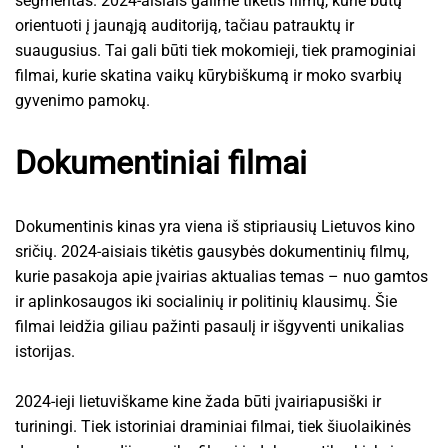
segmentas. 2024-aisiais galime tikėtis filmų, kurie būtų
orientuoti į jaunąją auditoriją, tačiau patrauktų ir
suaugusius. Tai gali būti tiek mokomieji, tiek pramoginiai
filmai, kurie skatina vaikų kūrybiškumą ir moko svarbių
gyvenimo pamokų.
Dokumentiniai filmai
Dokumentinis kinas yra viena iš stipriausių Lietuvos kino
sričių. 2024-aisiais tikėtis gausybės dokumentinių filmų,
kurie pasakoja apie įvairias aktualias temas – nuo gamtos
ir aplinkosaugos iki socialinių ir politinių klausimų. Šie
filmai leidžia giliau pažinti pasaulį ir išgyventi unikalias
istorijas.
2024-ieji lietuviškame kine žada būti įvairiapusiški ir
turiningi. Tiek istoriniai draminiai filmai, tiek šiuolaikinės