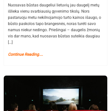
Nuosavas būstas daugeliui lietuvių jau daugelį metų
išlieka vienu svarbiausių gyvenimo tikslų. Nors
pastaruoju metu nekilnojamojo turto kainos išaugo, o
būsto paskolos tapo brangesnės, noras turėti savo
namus niekur nedingo. Priešingai – daugelis žmonių
vis dar mano, kad nuosavas būstas suteikia daugiau
[…]
Continue Reading....