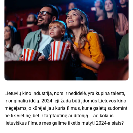
Lietuvių kino industrija, nors ir nedidelė, yra kupina talentų
ir originalių idėjų. 2024-ieji žada būti įdomūs Lietuvos kino
mėgėjams, o kūrėjai jau kuria filmus, kurie galėtų sudominti
ne tik vietinę, bet ir tarptautinę auditoriją. Tad kokius
lietuviškus filmus mes galime tikėtis matyti 2024-aisiais?